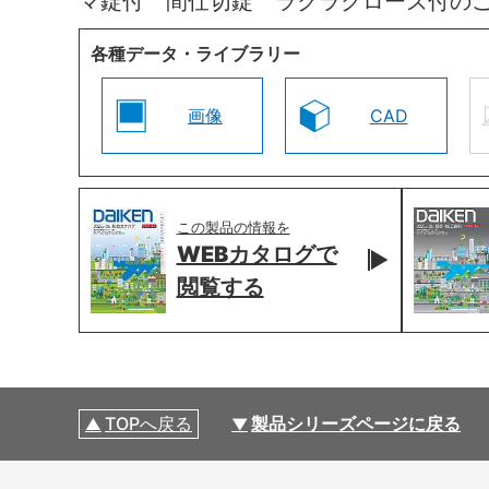
マ錠付 間仕切錠 ラクラクローズ付の
各種データ・ライブラリー
画像
CAD
この製品の情報を
WEBカタログで
閲覧する
TOPへ戻る
製品シリーズページに戻る