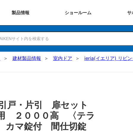
製品
情報
ショー
ルーム
サ
N
建材製品情報
室内ドア
ieria(イエリア) リビ
 引戸・片引 扉セット
用 ２０００高 〈テラ
用 カマ錠付 間仕切錠