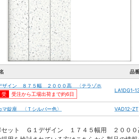
名
品
デザイン ８７５幅 ２０００高 〈テラゾホ
LA1DG1-1
受注から工場出荷まで約6日
カマ錠座 〈Ｔシルバー色〉
VAD12-ZT
扉セット Ｇ１デザイン １７４５幅用 ２０００