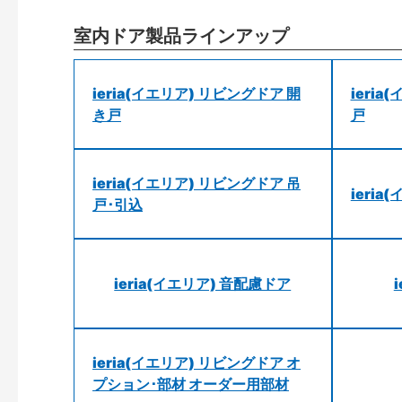
室内ドア製品ラインアップ
ieria(イエリア) リビングドア 開
ieri
き戸
戸
ieria(イエリア) リビングドア 吊
ieri
戸･引込
ieria(イエリア) 音配慮ドア
ieria(イエリア) リビングドア オ
プション･部材 オーダー用部材