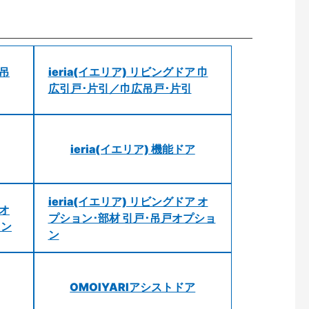
 吊
ieria(イエリア) リビングドア 巾
広引戸･片引／巾広吊戸･片引
ieria(イエリア) 機能ドア
ieria(イエリア) リビングドア オ
 オ
プション･部材 引戸･吊戸オプショ
ョン
ン
OMOIYARIアシストドア