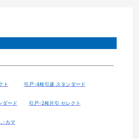
クト
引戸･4枚引違 スタンダード
ンダード
引戸･2枚片引 セレクト
し･カマ