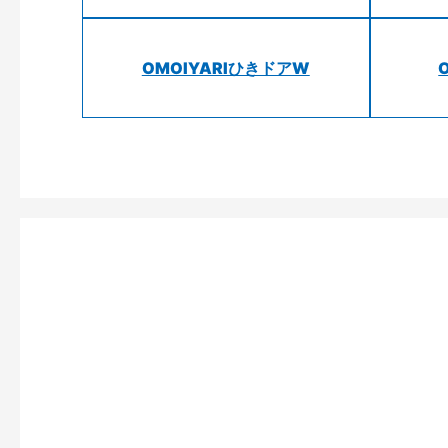
OMOIYARIひきドアW