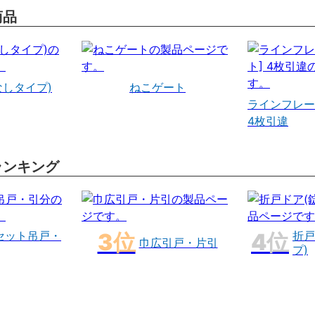
商品
なしタイプ)
ねこゲート
ラインフレー
4枚引違
ランキング
セット吊戸・
折戸
巾広引戸・片引
プ)