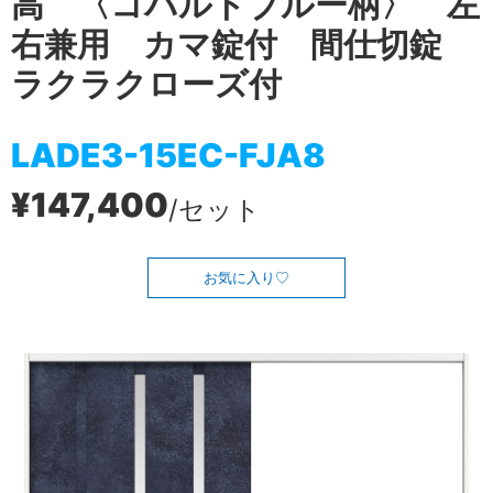
高 〈コバルトブルー柄〉 左
右兼用 カマ錠付 間仕切錠
ラクラクローズ付
LADE3-15EC-FJA8
¥147,400
/セット
お気に入り