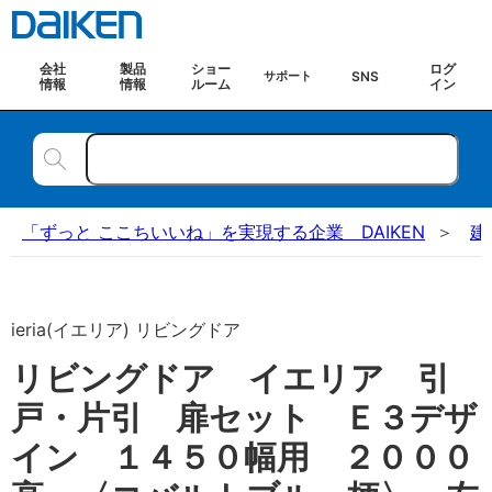
会社
製品
ショー
ログ
SNS
サポート
情報
情報
ルーム
イン
「ずっと ここちいいね」を実現する企業 DAIKEN
建
ieria(イエリア) リビングドア
リビングドア イエリア 引
戸・片引 扉セット Ｅ３デザ
イン １４５０幅用 ２０００