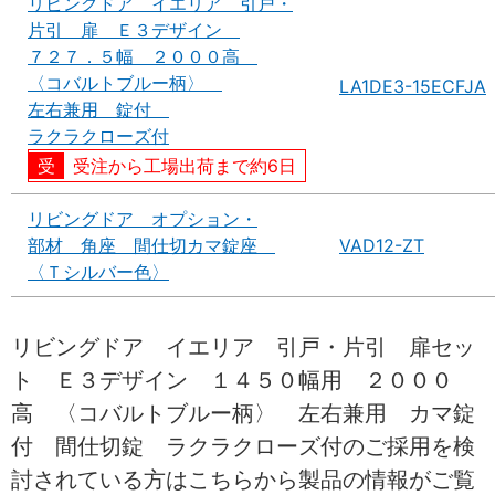
リビングドア イエリア 引戸・
片引 扉 Ｅ３デザイン
７２７．５幅 ２０００高
〈コバルトブルー柄〉
LA1DE3-15ECFJA
左右兼用 錠付
ラクラクローズ付
受注から工場出荷まで約6日
リビングドア オプション・
部材 角座 間仕切カマ錠座
VAD12-ZT
〈Ｔシルバー色〉
リビングドア イエリア 引戸・片引 扉セッ
ト Ｅ３デザイン １４５０幅用 ２０００
高 〈コバルトブルー柄〉 左右兼用 カマ錠
付 間仕切錠 ラクラクローズ付のご採用を検
討されている方はこちらから製品の情報がご覧