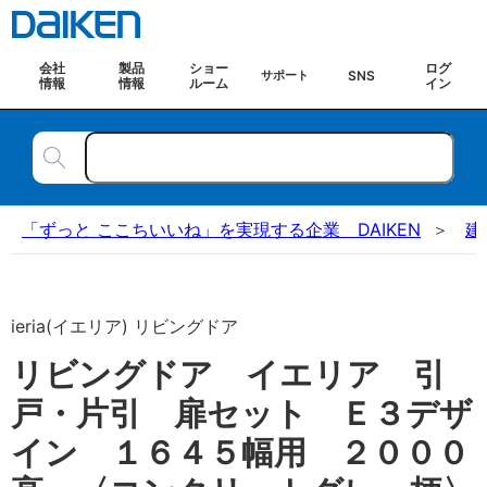
会社
製品
ショー
ログ
SNS
サポート
情報
情報
ルーム
イン
「ずっと ここちいいね」を実現する企業 DAIKEN
建
ieria(イエリア) リビングドア
リビングドア イエリア 引
戸・片引 扉セット Ｅ３デザ
イン １６４５幅用 ２０００