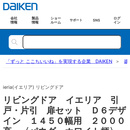
会社
製品
ショー
ログ
SNS
サポート
情報
情報
ルーム
イン
「ずっと ここちいいね」を実現する企業 DAIKEN
建
ieria(イエリア) リビングドア
リビングドア イエリア 引
戸・片引 扉セット Ｄ６デザ
イン １４５０幅用 ２０００