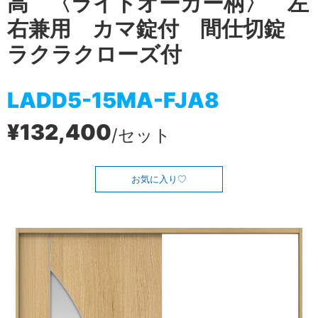
高 〈ライトオーカー柄〉 左
右兼用 カマ錠付 間仕切錠
ラクラクローズ付
LADD5-15MA-FJA8
¥132,400
/セット
お気に入り