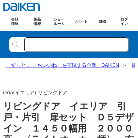
会社
製品
ショー
ログ
SNS
サポート
情報
情報
ルーム
イン
「ずっと ここちいいね」を実現する企業 DAIKEN
建
ieria(イエリア) リビングドア
リビングドア イエリア 引
戸・片引 扉セット Ｄ５デザ
イン １４５０幅用 ２０００