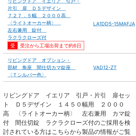
リビングドア イエリア 引戸・
片引 扉 Ｄ５デザイン
７２７．５幅 ２０００高
〈ライトオーカー柄〉
LA1DD5-15MAFJA
左右兼用 錠付
ラクラクローズ付
受注から工場出荷まで約6日
リビングドア オプション・
部材 角座 間仕切カマ錠座
VAD12-ZT
〈Ｔシルバー色〉
リビングドア イエリア 引戸・片引 扉セッ
ト Ｄ５デザイン １４５０幅用 ２０００
高 〈ライトオーカー柄〉 左右兼用 カマ錠
付 間仕切錠 ラクラクローズ付のご採用を検
討されている方はこちらから製品の情報がご覧