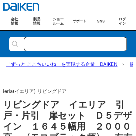
会社
製品
ショー
ログ
SNS
サポート
情報
情報
ルーム
イン
「ずっと ここちいいね」を実現する企業 DAIKEN
建
ieria(イエリア) リビングドア
リビングドア イエリア 引
戸・片引 扉セット Ｄ５デザ
イン １６４５幅用 ２０００