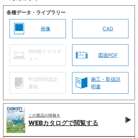
各種データ・ライブラリー
画像
CAD
BIM用テクスチ
図面PDF
ャー
申請関係認定
施工・取扱説
書類
明書
この製品の情報を
WEBカタログで
閲覧する