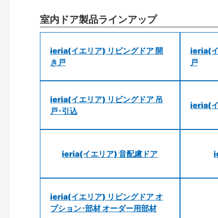
室内ドア製品ラインアップ
ieria(イエリア) リビングドア 開
ieri
き戸
戸
ieria(イエリア) リビングドア 吊
ieri
戸･引込
ieria(イエリア) 音配慮ドア
ieria(イエリア) リビングドア オ
プション･部材 オーダー用部材