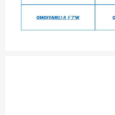
OMOIYARIひきドアW