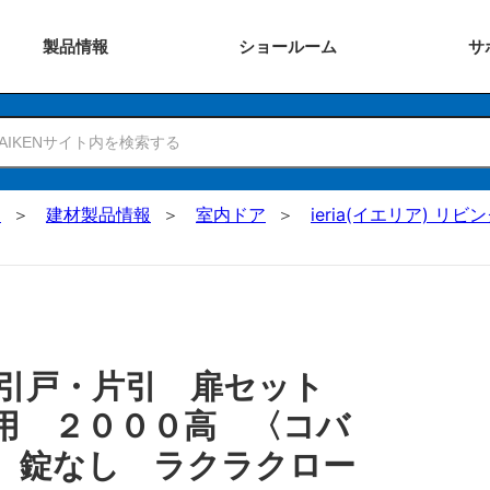
製品
情報
ショー
ルーム
サ
N
建材製品情報
室内ドア
ieria(イエリア) リビ
 引戸・片引 扉セット
用 ２０００高 〈コバ
 錠なし ラクラクロー