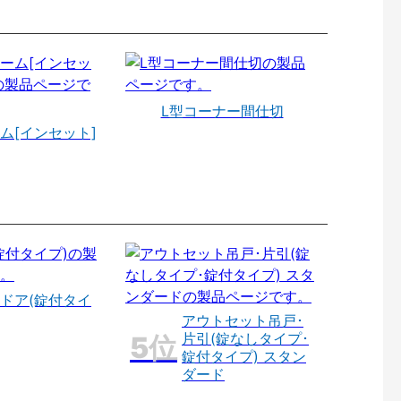
L型コーナー間仕切
ム[インセット]
ドア(錠付タイ
アウトセット吊戸･
片引(錠なしタイプ･
錠付タイプ) スタン
ダード