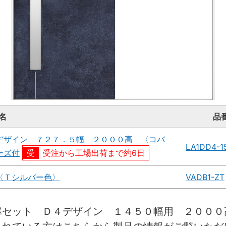
名
品
デザイン ７２７．５幅 ２０００高 〈コバ
LA1DD4-1
ーズ付
受注から工場出荷まで約6日
〈Ｔシルバー色〉
VADB1-ZT
扉セット Ｄ４デザイン １４５０幅用 ２０００