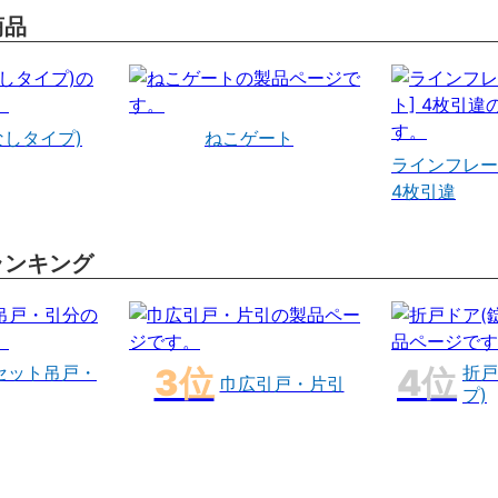
商品
なしタイプ)
ねこゲート
ラインフレー
4枚引違
ランキング
セット吊戸・
折戸
巾広引戸・片引
プ)