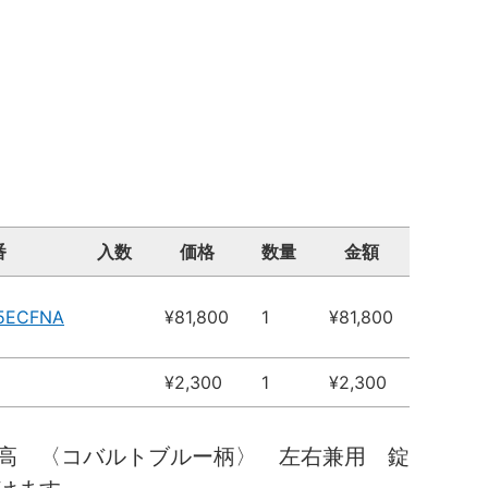
番
入数
価格
数量
金額
5ECFNA
¥81,800
1
¥81,800
¥2,300
1
¥2,300
高 〈コバルトブルー柄〉 左右兼用 錠