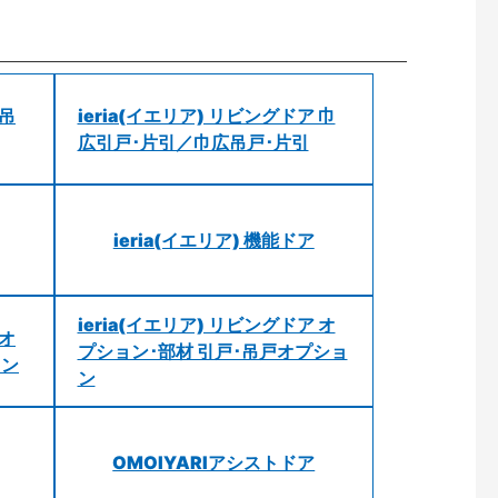
 吊
ieria(イエリア) リビングドア 巾
広引戸･片引／巾広吊戸･片引
ieria(イエリア) 機能ドア
ieria(イエリア) リビングドア オ
 オ
プション･部材 引戸･吊戸オプショ
ョン
ン
OMOIYARIアシストドア