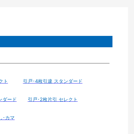
クト
引戸･4枚引違 スタンダード
ンダード
引戸･2枚片引 セレクト
し･カマ