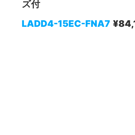
ズ付
LADD4-15EC-FNA7
¥84,