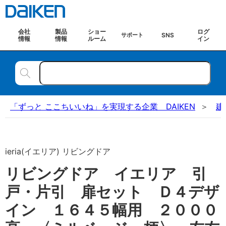
会社
製品
ショー
ログ
SNS
サポート
情報
情報
ルーム
イン
「ずっと ここちいいね」を実現する企業 DAIKEN
建
ieria(イエリア) リビングドア
リビングドア イエリア 引
戸・片引 扉セット Ｄ４デザ
イン １６４５幅用 ２０００