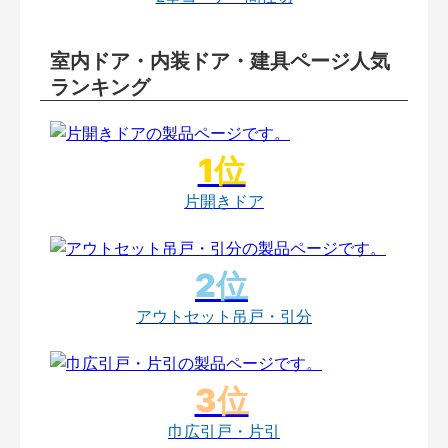
室内ドア・内装ドア・建具ページ人気
ランキング
片開きドア
アウトセット吊戸・引分
巾広引戸・片引