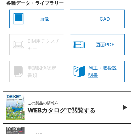
各種データ・ライブラリー
画像
CAD
BIM用テクスチ
図面PDF
ャー
申請関係認定
施工・取扱説
書類
明書
この製品の情報を
WEBカタログで
閲覧する