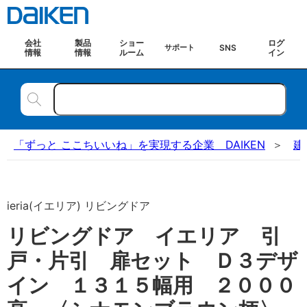
会社
製品
ショー
ログ
SNS
サポート
情報
情報
ルーム
イン
「ずっと ここちいいね」を実現する企業 DAIKEN
建
ieria(イエリア) リビングドア
リビングドア イエリア 引
戸・片引 扉セット Ｄ３デザ
イン １３１５幅用 ２０００