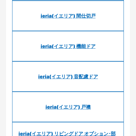
ieria(イエリア) 間仕切戸
ieria(イエリア) 機能ドア
ieria(イエリア) 音配慮ドア
ieria(イエリア) 戸襖
ieria(イエリア) リビングドア オプション･部