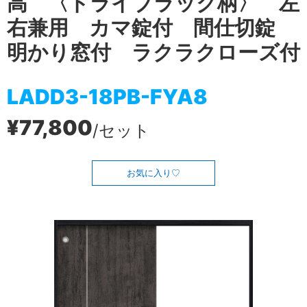
高 〈ドライブラック柄〉 左
右兼用 カマ錠付 間仕切錠
明かり窓付 ラクラクローズ付
LADD3-18PB-FYA8
¥77,800
/セット
お気に入り