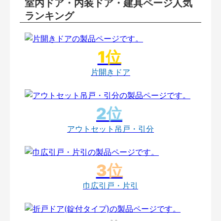
室内ドア・内装ドア・建具ページ人気
ランキング
片開きドア
アウトセット吊戸・引分
巾広引戸・片引