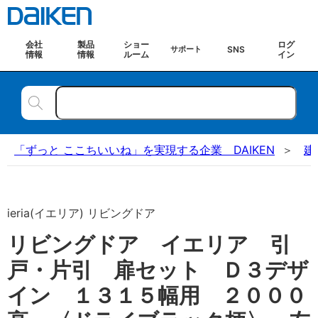
会社
製品
ショー
ログ
SNS
サポート
情報
情報
ルーム
イン
「ずっと ここちいいね」を実現する企業 DAIKEN
建
ieria(イエリア) リビングドア
リビングドア イエリア 引
戸・片引 扉セット Ｄ３デザ
イン １３１５幅用 ２０００