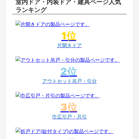
室内ドア・内装ドア・建具ページ人気
ランキング
片開きドア
アウトセット吊戸・引分
巾広引戸・片引