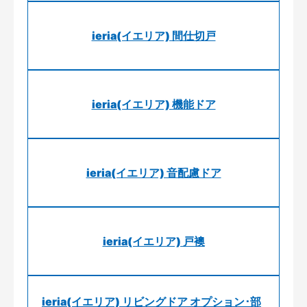
ieria(イエリア) 間仕切戸
ieria(イエリア) 機能ドア
ieria(イエリア) 音配慮ドア
ieria(イエリア) 戸襖
ieria(イエリア) リビングドア オプション･部