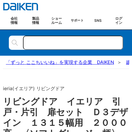
会社
製品
ショー
ログ
SNS
サポート
情報
情報
ルーム
イン
「ずっと ここちいいね」を実現する企業 DAIKEN
建
ieria(イエリア) リビングドア
リビングドア イエリア 引
戸・片引 扉セット Ｄ３デザ
イン １３１５幅用 ２０００