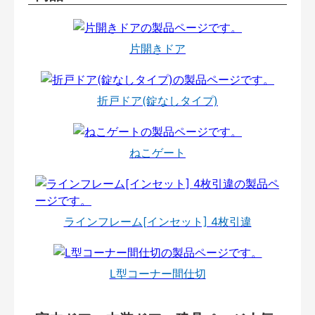
片開きドア
折戸ドア(錠なしタイプ)
ねこゲート
ラインフレーム[インセット] 4枚引違
L型コーナー間仕切