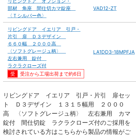
リビングドア オプション・
部材 角座 間仕切カマ錠座
VAD12-ZT
〈Ｔシルバー色〉
リビングドア イエリア 引戸・
片引 扉 Ｄ３デザイン
６６０幅 ２０００高
〈ソフトグレージュ柄〉
LA1DD3-18MPFJA
左右兼用 錠付
ラクラクローズ付
受注から工場出荷まで約6日
リビングドア イエリア 引戸・片引 扉セッ
ト Ｄ３デザイン １３１５幅用 ２０００
高 〈ソフトグレージュ柄〉 左右兼用 カマ
錠付 間仕切錠 ラクラクローズ付のご採用を
検討されている方はこちらから製品の情報がご