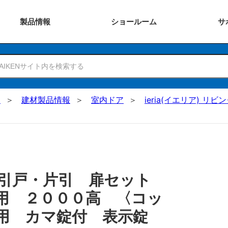
製品
情報
ショー
ルーム
サ
N
建材製品情報
室内ドア
ieria(イエリア) リビ
 引戸・片引 扉セット
用 ２０００高 〈コッ
兼用 カマ錠付 表示錠