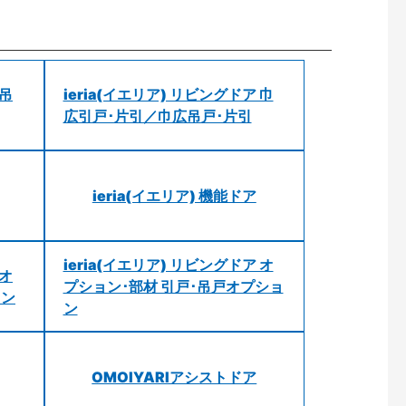
 吊
ieria(イエリア) リビングドア 巾
広引戸･片引／巾広吊戸･片引
ieria(イエリア) 機能ドア
ieria(イエリア) リビングドア オ
 オ
プション･部材 引戸･吊戸オプショ
ョン
ン
OMOIYARIアシストドア