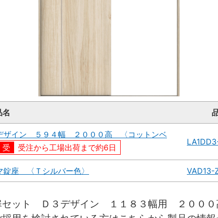
品名
デザイン ５９４幅 ２０００高 〈コットンベ
LA1DD3
受注から工場出荷まで約6日
マ錠座 〈Ｔシルバー色〉
VAD13-
扉セット Ｄ３デザイン １１８３幅用 ２００