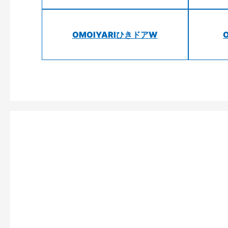
OMOIYARIひきドアW