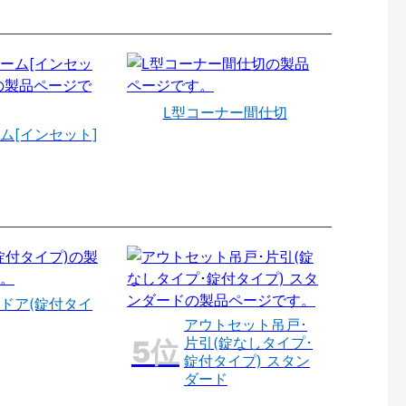
L型コーナー間仕切
ム[インセット]
ドア(錠付タイ
アウトセット吊戸･
片引(錠なしタイプ･
錠付タイプ) スタン
ダード