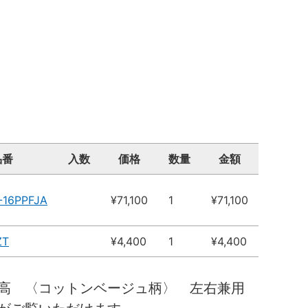
品番
入数
価格
数量
金額
-16PPFJA
¥71,100
1
¥71,100
ZT
¥4,400
1
¥4,400
０高 〈コットンベージュ柄〉 左右兼用