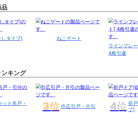
商品
なしタイプ)
ねこゲート
ラインフレー
4枚引違
ランキング
セット吊戸・
折戸
巾広引戸・片引
プ)