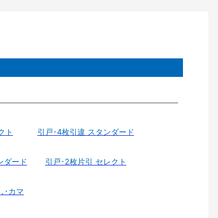
クト
引戸･4枚引違 スタンダード
ンダード
引戸･2枚片引 セレクト
し･カマ