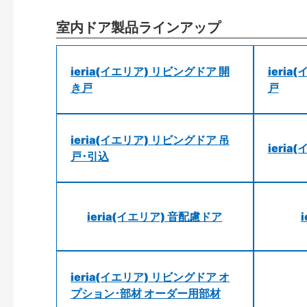
室内ドア製品ラインアップ
ieria(イエリア) リビングドア 開
ieri
き戸
戸
ieria(イエリア) リビングドア 吊
ieri
戸･引込
ieria(イエリア) 音配慮ドア
ieria(イエリア) リビングドア オ
プション･部材 オーダー用部材