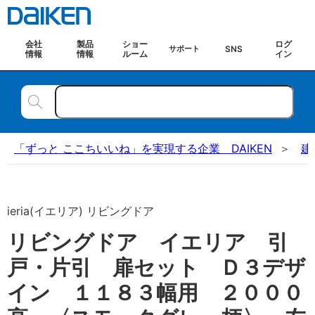
会社
製品
ショー
ログ
SNS
サポート
情報
情報
ルーム
イン
「ずっと ここちいいね」を実現する企業 DAIKEN
建
ieria(イエリア) リビングドア
リビングドア イエリア 引
戸・片引 扉セット Ｄ３デザ
イン １１８３幅用 ２０００