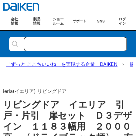
会社
製品
ショー
ログ
SNS
サポート
情報
情報
ルーム
イン
「ずっと ここちいいね」を実現する企業 DAIKEN
建
ieria(イエリア) リビングドア
リビングドア イエリア 引
戸・片引 扉セット Ｄ３デザ
イン １１８３幅用 ２０００