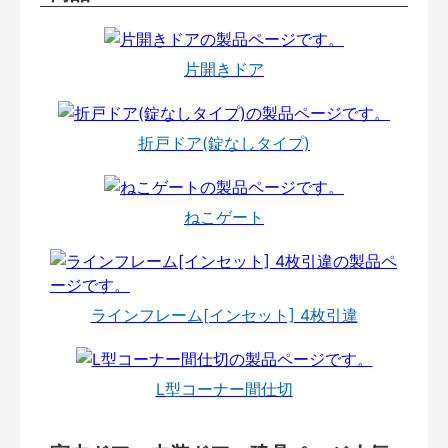
片開きドア
折戸ドア(錠なしタイプ)
ねこゲート
ラインフレーム[インセット] 4枚引違
L型コーナー間仕切