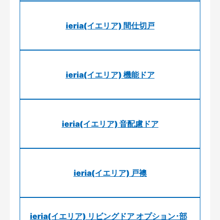
ieria(イエリア) 間仕切戸
ieria(イエリア) 機能ドア
ieria(イエリア) 音配慮ドア
ieria(イエリア) 戸襖
ieria(イエリア) リビングドア オプション･部