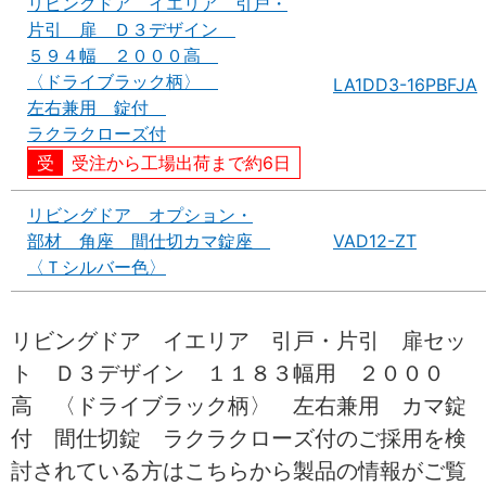
リビングドア イエリア 引戸・
片引 扉 Ｄ３デザイン
５９４幅 ２０００高
〈ドライブラック柄〉
LA1DD3-16PBFJA
左右兼用 錠付
ラクラクローズ付
受注から工場出荷まで約6日
リビングドア オプション・
部材 角座 間仕切カマ錠座
VAD12-ZT
〈Ｔシルバー色〉
リビングドア イエリア 引戸・片引 扉セッ
ト Ｄ３デザイン １１８３幅用 ２０００
高 〈ドライブラック柄〉 左右兼用 カマ錠
付 間仕切錠 ラクラクローズ付のご採用を検
討されている方はこちらから製品の情報がご覧