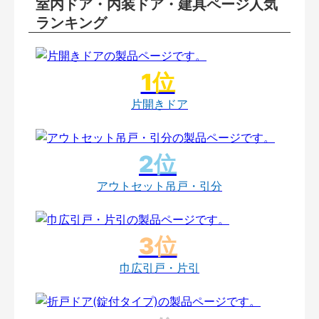
室内ドア・内装ドア・建具ページ人気
ランキング
片開きドア
アウトセット吊戸・引分
巾広引戸・片引