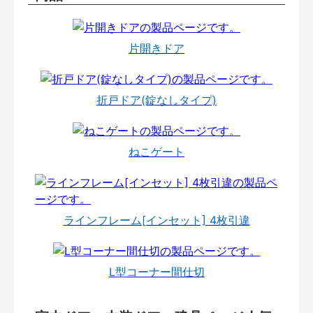
片開きドア
折戸ドア(錠なしタイプ)
ねこゲート
ラインフレーム[インセット] 4枚引違
L型コーナー間仕切