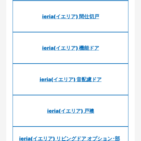
ieria(イエリア) 間仕切戸
ieria(イエリア) 機能ドア
ieria(イエリア) 音配慮ドア
ieria(イエリア) 戸襖
ieria(イエリア) リビングドア オプション･部