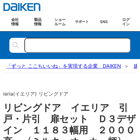
会社
製品
ショー
ログ
SNS
サポート
情報
情報
ルーム
イン
「ずっと ここちいいね」を実現する企業 DAIKEN
建
ieria(イエリア) リビングドア
リビングドア イエリア 引
戸・片引 扉セット Ｄ３デザ
イン １１８３幅用 ２０００