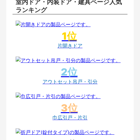
室内ドア・内装ドア・建具ページ人気
ランキング
片開きドア
アウトセット吊戸・引分
巾広引戸・片引