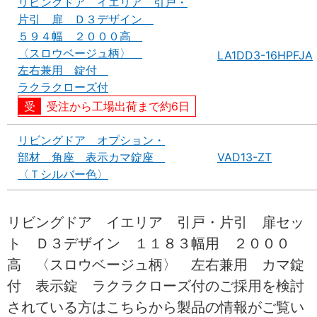
リビングドア イエリア 引戸・
片引 扉 Ｄ３デザイン
５９４幅 ２０００高
〈スロウベージュ柄〉
LA1DD3-16HPFJA
左右兼用 錠付
ラクラクローズ付
受注から工場出荷まで約6日
リビングドア オプション・
部材 角座 表示カマ錠座
VAD13-ZT
〈Ｔシルバー色〉
リビングドア イエリア 引戸・片引 扉セッ
ト Ｄ３デザイン １１８３幅用 ２０００
高 〈スロウベージュ柄〉 左右兼用 カマ錠
付 表示錠 ラクラクローズ付のご採用を検討
されている方はこちらから製品の情報がご覧い