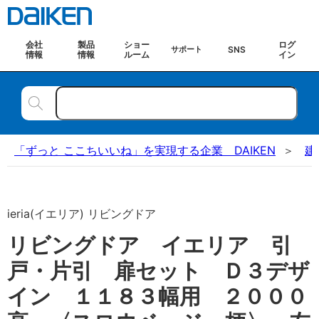
会社
製品
ショー
ログ
SNS
サポート
情報
情報
ルーム
イン
「ずっと ここちいいね」を実現する企業 DAIKEN
建
ieria(イエリア) リビングドア
リビングドア イエリア 引
戸・片引 扉セット Ｄ３デザ
イン １１８３幅用 ２０００