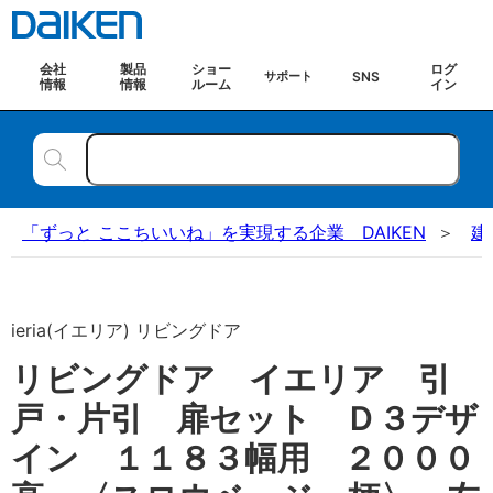
会社
製品
ショー
ログ
SNS
サポート
情報
情報
ルーム
イン
「ずっと ここちいいね」を実現する企業 DAIKEN
建
ieria(イエリア) リビングドア
リビングドア イエリア 引
戸・片引 扉セット Ｄ３デザ
イン １１８３幅用 ２０００