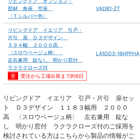
リビングドア オプション・
部材 角座 空座
VADB1-ZT
〈Ｔシルバー色〉
リビングドア イエリア 引戸・
片引 扉 Ｄ３デザイン
５９４幅 ２０００高
〈スロウベージュ柄〉
LA1DD3-16HPFHA
左右兼用 錠なし 明かり窓付
ラクラクローズ付
受注から工場出荷まで約6日
リビングドア イエリア 引戸・片引 扉セッ
ト Ｄ３デザイン １１８３幅用 ２０００
高 〈スロウベージュ柄〉 左右兼用 錠な
し 明かり窓付 ラクラクローズ付のご採用を
検討されている方はこちらから製品の情報がご