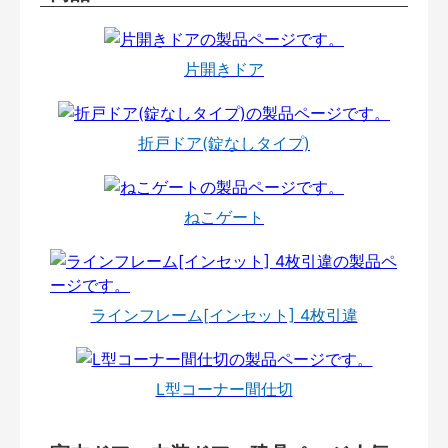
片開きドア
折戸ドア(錠なしタイプ)
ねこゲート
ラインフレーム[インセット] 4枚引違
L型コーナー間仕切