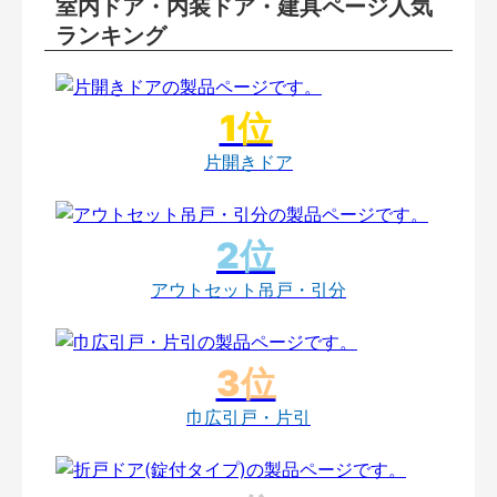
室内ドア・内装ドア・建具ページ人気
ランキング
片開きドア
アウトセット吊戸・引分
巾広引戸・片引