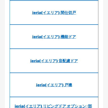
ieria(イエリア) 間仕切戸
ieria(イエリア) 機能ドア
ieria(イエリア) 音配慮ドア
ieria(イエリア) 戸襖
ieria(イエリア) リビングドア オプション･部