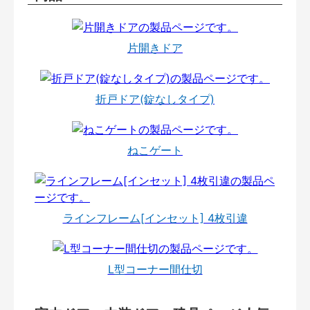
片開きドア
折戸ドア(錠なしタイプ)
ねこゲート
ラインフレーム[インセット] 4枚引違
L型コーナー間仕切