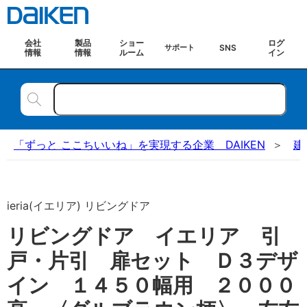
会社
製品
ショー
ログ
SNS
サポート
情報
情報
ルーム
イン
「ずっと ここちいいね」を実現する企業 DAIKEN
建
ieria(イエリア) リビングドア
リビングドア イエリア 引
戸・片引 扉セット Ｄ３デザ
イン １４５０幅用 ２０００