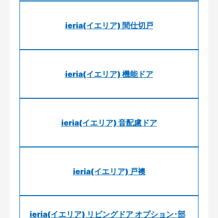
ieria(イエリア) 間仕切戸
ieria(イエリア) 機能ドア
ieria(イエリア) 音配慮ドア
ieria(イエリア) 戸襖
ieria(イエリア) リビングドア オプション･部