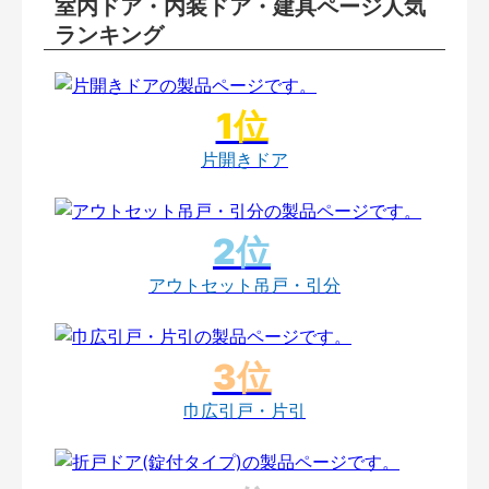
室内ドア・内装ドア・建具ページ人気
ランキング
片開きドア
アウトセット吊戸・引分
巾広引戸・片引