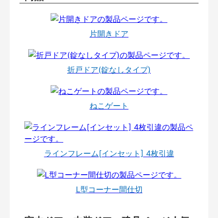
片開きドア
折戸ドア(錠なしタイプ)
ねこゲート
ラインフレーム[インセット] 4枚引違
L型コーナー間仕切