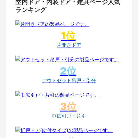
室内ドア・内装ドア・建具ページ人気
ランキング
片開きドア
アウトセット吊戸・引分
巾広引戸・片引