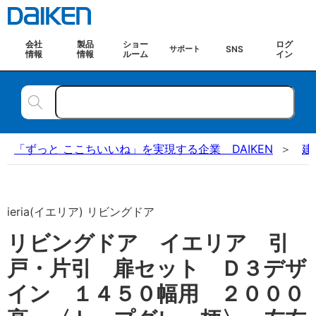
会社
製品
ショー
ログ
SNS
サポート
情報
情報
ルーム
イン
「ずっと ここちいいね」を実現する企業 DAIKEN
建
ieria(イエリア) リビングドア
リビングドア イエリア 引
戸・片引 扉セット Ｄ３デザ
イン １４５０幅用 ２０００