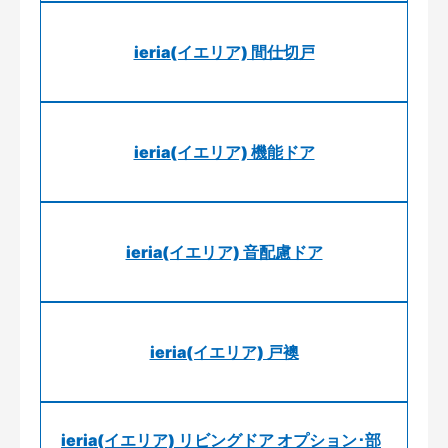
ieria(イエリア) 間仕切戸
ieria(イエリア) 機能ドア
ieria(イエリア) 音配慮ドア
ieria(イエリア) 戸襖
ieria(イエリア) リビングドア オプション･部