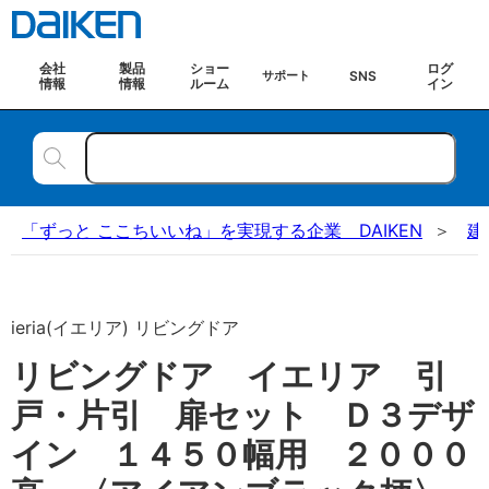
会社
製品
ショー
ログ
SNS
サポート
情報
情報
ルーム
イン
「ずっと ここちいいね」を実現する企業 DAIKEN
建
ieria(イエリア) リビングドア
リビングドア イエリア 引
戸・片引 扉セット Ｄ３デザ
イン １４５０幅用 ２０００