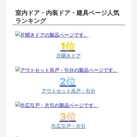
室内ドア・内装ドア・建具ページ人気
ランキング
片開きドア
アウトセット吊戸・引分
巾広引戸・片引