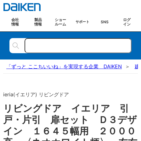
会社
製品
ショー
ログ
SNS
サポート
情報
情報
ルーム
イン
「ずっと ここちいいね」を実現する企業 DAIKEN
建
ieria(イエリア) リビングドア
リビングドア イエリア 引
戸・片引 扉セット Ｄ３デザ
イン １６４５幅用 ２０００