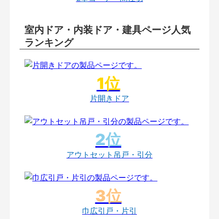
室内ドア・内装ドア・建具ページ人気
ランキング
片開きドア
アウトセット吊戸・引分
巾広引戸・片引