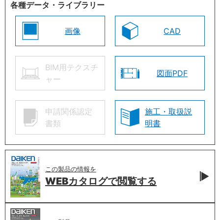
各種データ・ライブラリー
画像
CAD
BIM用テクスチ
図面PDF
ャー
申請関係認定
施工・取扱説
書類
明書
この製品の情報を
WEBカタログで
閲覧する