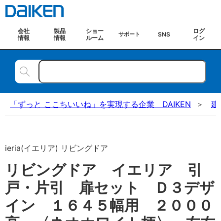
会社
製品
ショー
ログ
SNS
サポート
情報
情報
ルーム
イン
「ずっと ここちいいね」を実現する企業 DAIKEN
建
ieria(イエリア) リビングドア
リビングドア イエリア 引
戸・片引 扉セット Ｄ３デザ
イン １６４５幅用 ２０００