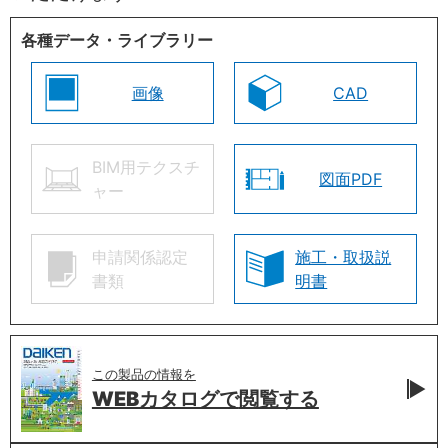
各種データ・ライブラリー
画像
CAD
BIM用テクスチ
図面PDF
ャー
申請関係認定
施工・取扱説
書類
明書
この製品の情報を
WEBカタログで
閲覧する