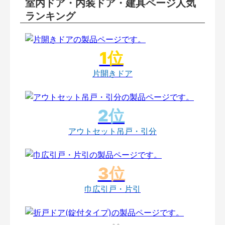
室内ドア・内装ドア・建具ページ人気
ランキング
片開きドア
アウトセット吊戸・引分
巾広引戸・片引