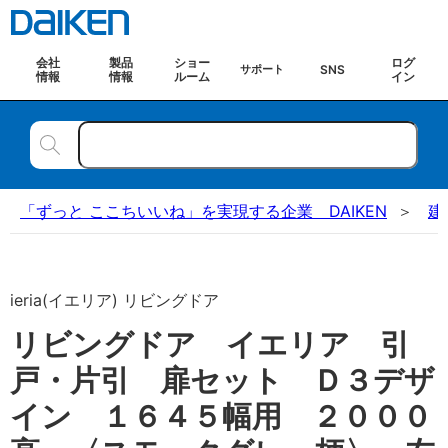
会社
製品
ショー
ログ
SNS
サポート
情報
情報
ルーム
イン
「ずっと ここちいいね」を実現する企業 DAIKEN
建
ieria(イエリア) リビングドア
リビングドア イエリア 引
戸・片引 扉セット Ｄ３デザ
イン １６４５幅用 ２０００