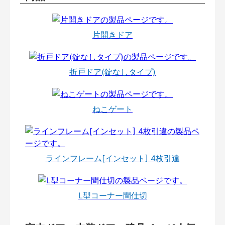
片開きドア
折戸ドア(錠なしタイプ)
ねこゲート
ラインフレーム[インセット] 4枚引違
L型コーナー間仕切