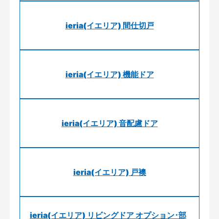
ieria(イエリア) 間仕切戸
ieria(イエリア) 機能ドア
ieria(イエリア) 音配慮ドア
ieria(イエリア) 戸襖
ieria(イエリア) リビングドア オプション･部