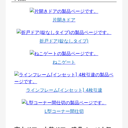
片開きドア
折戸ドア(錠なしタイプ)
ねこゲート
ラインフレーム[インセット] 4枚引違
L型コーナー間仕切