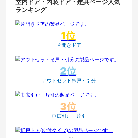
室内ドア・内装ドア・建具ページ人気
ランキング
片開きドア
アウトセット吊戸・引分
巾広引戸・片引