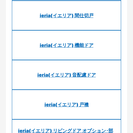
ieria(イエリア) 間仕切戸
ieria(イエリア) 機能ドア
ieria(イエリア) 音配慮ドア
ieria(イエリア) 戸襖
ieria(イエリア) リビングドア オプション･部