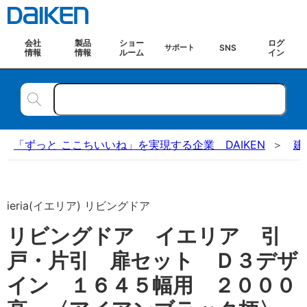
会社
製品
ショー
ログ
SNS
サポート
情報
情報
ルーム
イン
「ずっと ここちいいね」を実現する企業 DAIKEN
建
ieria(イエリア) リビングドア
リビングドア イエリア 引
戸・片引 扉セット Ｄ３デザ
イン １６４５幅用 ２０００