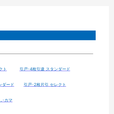
クト
引戸･4枚引違 スタンダード
ンダード
引戸･2枚片引 セレクト
し･カマ