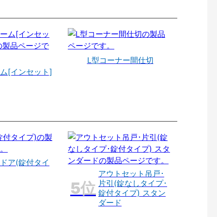
L型コーナー間仕切
ム[インセット]
ドア(錠付タイ
アウトセット吊戸･
片引(錠なしタイプ･
錠付タイプ) スタン
ダード