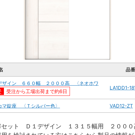
名
品
デザイン ６６０幅 ２０００高 〈ネオホワ
LA1DD1-1
受注から工場出荷まで約6日
カマ錠座 〈Ｔシルバー色〉
VAD12-ZT
扉セット Ｄ１デザイン １３１５幅用 ２０００