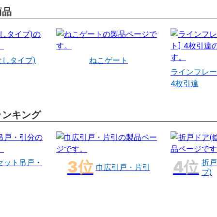
商品
なしタイプ)
ねこゲート
ラインフレー
4枚引違
ランキング
セット吊戸・
折戸
巾広引戸・片引
プ)