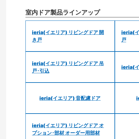
室内ドア製品ラインアップ
ieria(イエリア) リビングドア 開
ieri
き戸
戸
ieria(イエリア) リビングドア 吊
ieri
戸･引込
ieria(イエリア) 音配慮ドア
ieria(イエリア) リビングドア オ
プション･部材 オーダー用部材