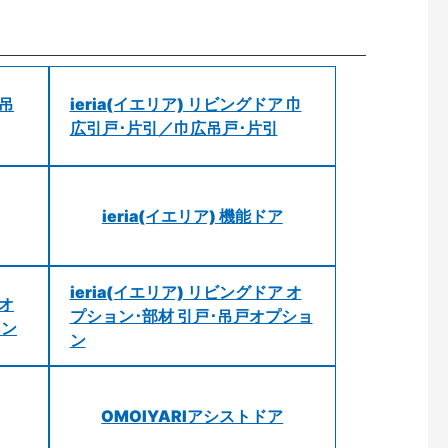
 吊
ieria(イエリア) リビングドア 巾
広引戸･片引／巾広吊戸･片引
ieria(イエリア) 機能ドア
ieria(イエリア) リビングドア オ
 オ
プション･部材 引戸･吊戸オプショ
ョン
ン
OMOIYARIアシストドア