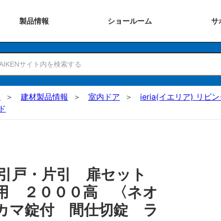
製品
情報
ショー
ルーム
サ
N
建材製品情報
室内ドア
ieria(イエリア) リビ
ド
 引戸・片引 扉セット
用 ２０００高 〈ネオ
カマ錠付 間仕切錠 ラ