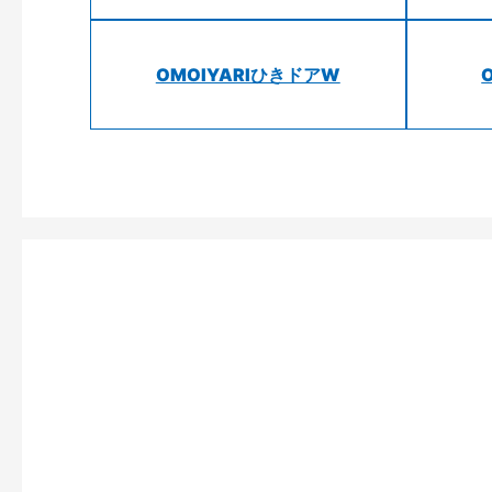
OMOIYARIひきドアW