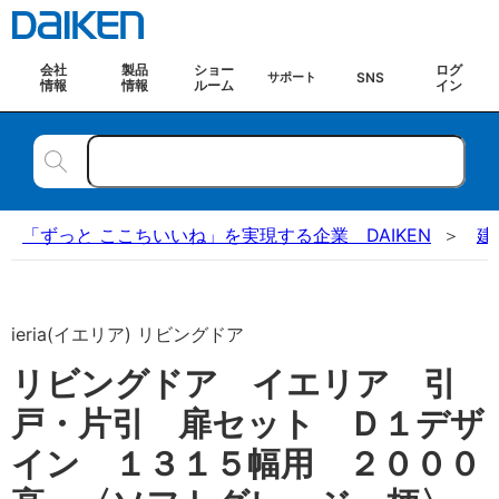
会社
製品
ショー
ログ
SNS
サポート
情報
情報
ルーム
イン
「ずっと ここちいいね」を実現する企業 DAIKEN
建
ieria(イエリア) リビングドア
リビングドア イエリア 引
戸・片引 扉セット Ｄ１デザ
イン １３１５幅用 ２０００