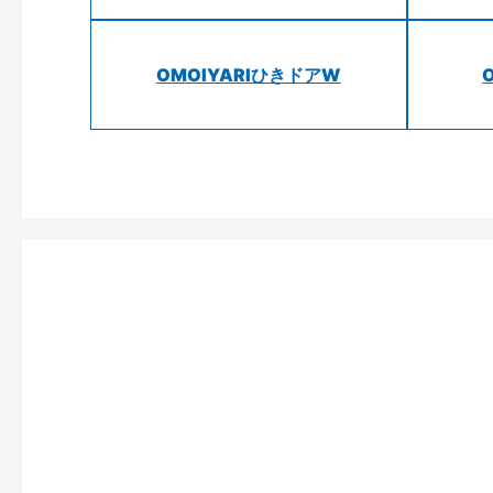
OMOIYARIひきドアW