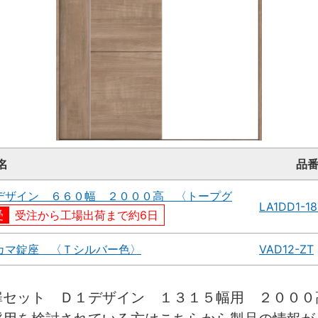
名
品
デザイン ６６０幅 ２０００高 〈トープグ
LA1DD1-1
受注から工場出荷まで約6日
カマ錠座 〈Ｔシルバー色〉
VAD12-ZT
扉セット Ｄ１デザイン １３１５幅用 ２０００