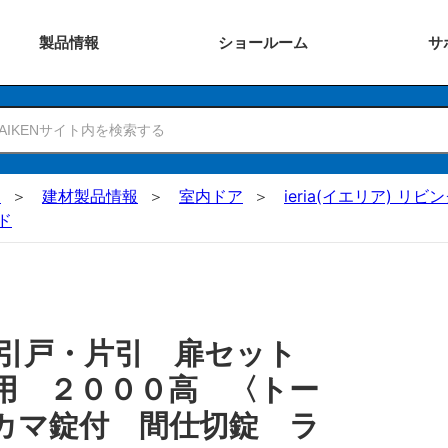
製品
情報
ショー
ルーム
サ
N
建材製品情報
室内ドア
ieria(イエリア) リビ
ド
 引戸・片引 扉セット
用 ２０００高 〈トー
カマ錠付 間仕切錠 ラ