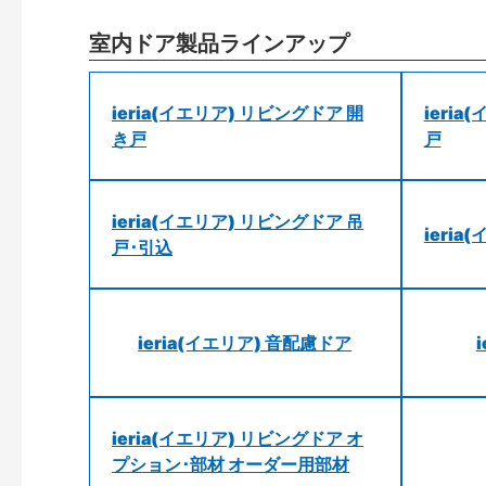
室内ドア製品ラインアップ
ieria(イエリア) リビングドア 開
ieri
き戸
戸
ieria(イエリア) リビングドア 吊
ieri
戸･引込
ieria(イエリア) 音配慮ドア
ieria(イエリア) リビングドア オ
プション･部材 オーダー用部材