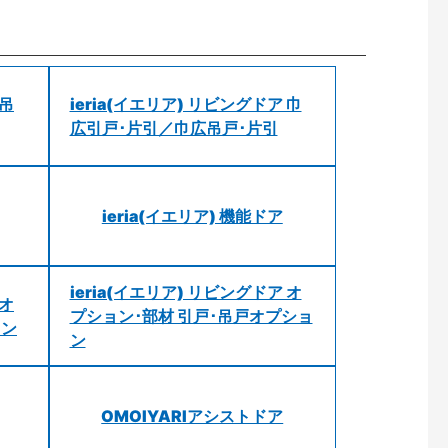
 吊
ieria(イエリア) リビングドア 巾
広引戸･片引／巾広吊戸･片引
ieria(イエリア) 機能ドア
ieria(イエリア) リビングドア オ
 オ
プション･部材 引戸･吊戸オプショ
ョン
ン
OMOIYARIアシストドア