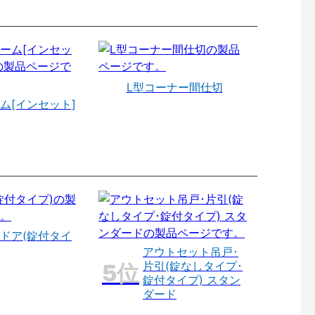
L型コーナー間仕切
ム[インセット]
ドア(錠付タイ
アウトセット吊戸･
片引(錠なしタイプ･
錠付タイプ) スタン
ダード