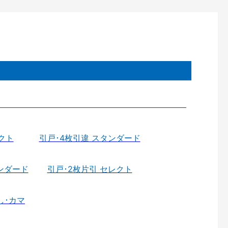
クト
引戸･4枚引違 スタンダード
ンダード
引戸･2枚片引 セレクト
し･カマ