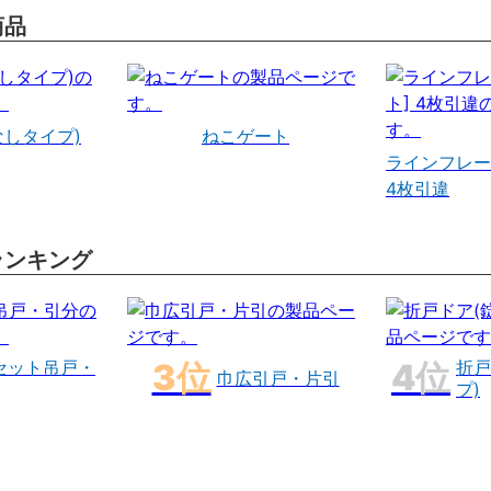
商品
なしタイプ)
ねこゲート
ラインフレー
4枚引違
ランキング
セット吊戸・
折戸
巾広引戸・片引
プ)