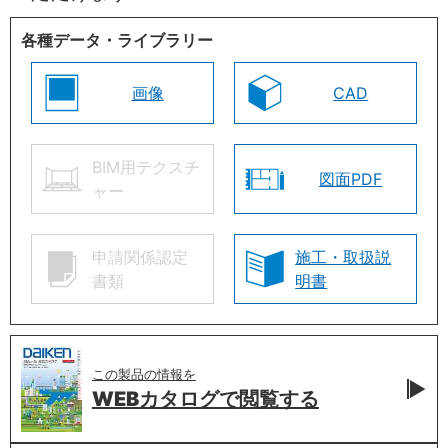
各種データ・ライブラリー
画像
CAD
BIM用テクスチ
図面PDF
ャー
申請関係認定
施工・取扱説
書類
明書
この製品の情報を
WEBカタログで
閲覧する