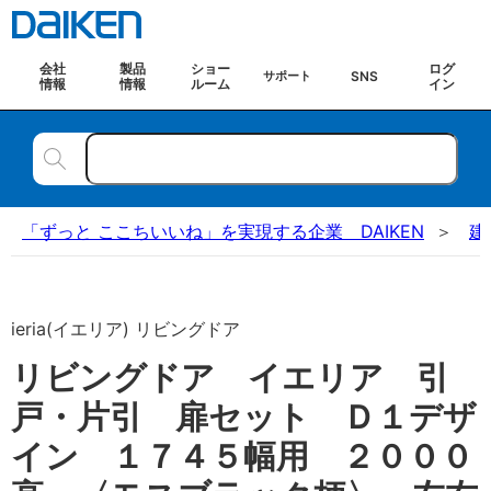
会社
製品
ショー
ログ
SNS
サポート
情報
情報
ルーム
イン
「ずっと ここちいいね」を実現する企業 DAIKEN
建
ieria(イエリア) リビングドア
リビングドア イエリア 引
戸・片引 扉セット Ｄ１デザ
イン １７４５幅用 ２０００