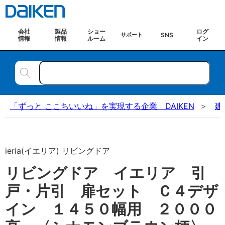
会社
製品
ショー
ログ
SNS
サポート
情報
情報
ルーム
イン
「ずっと ここちいいね」を実現する企業 DAIKEN
建
ieria(イエリア) リビングドア
リビングドア イエリア 引
戸・片引 扉セット Ｃ４デザ
イン １４５０幅用 ２０００