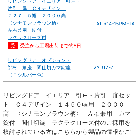
リビングドア イエリア 引戸・
片引 扉 Ｃ４デザイン
７２７．５幅 ２０００高
〈シナモンブラウン柄〉
LA1DC4-15PMFJA
左右兼用 錠付
ラクラクローズ付
受注から工場出荷まで約6日
リビングドア オプション・
部材 角座 間仕切カマ錠座
VAD12-ZT
〈Ｔシルバー色〉
リビングドア イエリア 引戸・片引 扉セッ
ト Ｃ４デザイン １４５０幅用 ２０００
高 〈シナモンブラウン柄〉 左右兼用 カマ
錠付 間仕切錠 ラクラクローズ付のご採用を
検討されている方はこちらから製品の情報がご