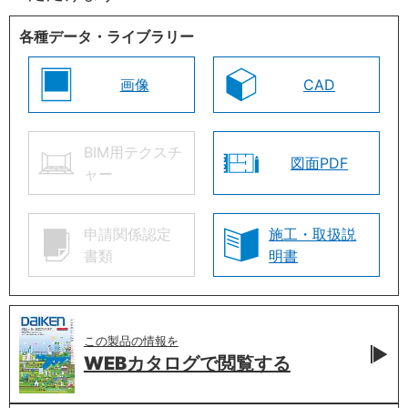
各種データ・ライブラリー
画像
CAD
BIM用テクスチ
図面PDF
ャー
申請関係認定
施工・取扱説
書類
明書
この製品の情報を
WEBカタログで
閲覧する