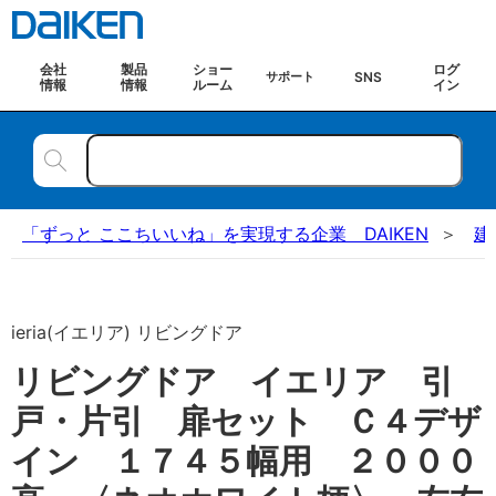
会社
製品
ショー
ログ
SNS
サポート
情報
情報
ルーム
イン
「ずっと ここちいいね」を実現する企業 DAIKEN
建
ieria(イエリア) リビングドア
リビングドア イエリア 引
戸・片引 扉セット Ｃ４デザ
イン １７４５幅用 ２０００