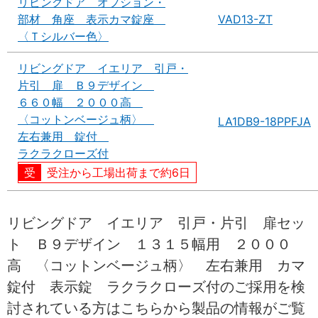
リビングドア オプション・
部材 角座 表示カマ錠座
VAD13-ZT
〈Ｔシルバー色〉
リビングドア イエリア 引戸・
片引 扉 Ｂ９デザイン
６６０幅 ２０００高
〈コットンベージュ柄〉
LA1DB9-18PPFJA
左右兼用 錠付
ラクラクローズ付
受注から工場出荷まで約6日
リビングドア イエリア 引戸・片引 扉セッ
ト Ｂ９デザイン １３１５幅用 ２０００
高 〈コットンベージュ柄〉 左右兼用 カマ
錠付 表示錠 ラクラクローズ付のご採用を検
討されている方はこちらから製品の情報がご覧