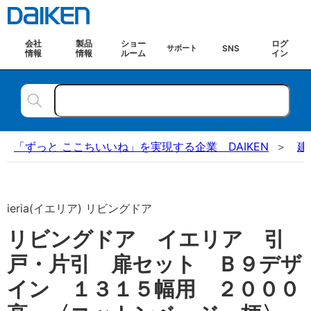
会社
製品
ショー
ログ
SNS
サポート
情報
情報
ルーム
イン
「ずっと ここちいいね」を実現する企業 DAIKEN
建
ieria(イエリア) リビングドア
リビングドア イエリア 引
戸・片引 扉セット Ｂ９デザ
イン １３１５幅用 ２０００