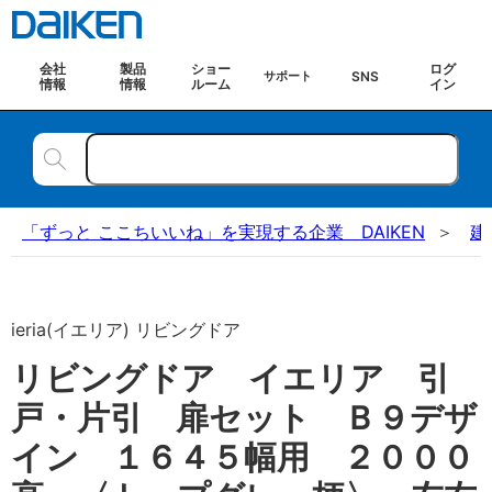
会社
製品
ショー
ログ
SNS
サポート
情報
情報
ルーム
イン
「ずっと ここちいいね」を実現する企業 DAIKEN
建
ieria(イエリア) リビングドア
リビングドア イエリア 引
戸・片引 扉セット Ｂ９デザ
イン １６４５幅用 ２０００