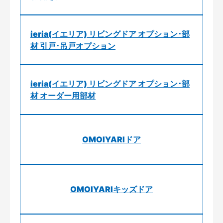
ieria(イエリア) リビングドア オプション･部
材 引戸･吊戸オプション
ieria(イエリア) リビングドア オプション･部
材 オーダー用部材
OMOIYARIドア
OMOIYARIキッズドア