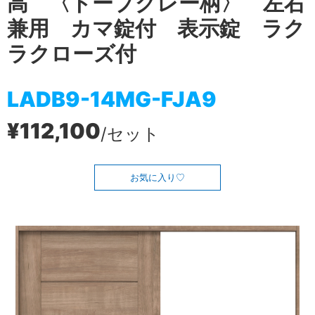
高 〈トープグレー柄〉 左右
兼用 カマ錠付 表示錠 ラク
ラクローズ付
LADB9-14MG-FJA9
¥112,100
/セット
お気に入り