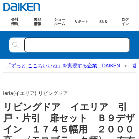
会社
製品
ショー
ログ
SNS
サポート
情報
情報
ルーム
イン
「ずっと ここちいいね」を実現する企業 DAIKEN
建
ieria(イエリア) リビングドア
リビングドア イエリア 引
戸・片引 扉セット Ｂ９デザ
イン １７４５幅用 ２０００