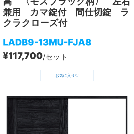
高 〈モスブラック柄〉 左右
兼用 カマ錠付 間仕切錠 ラ
クラクローズ付
LADB9-13MU-FJA8
¥117,700
/セット
お気に入り