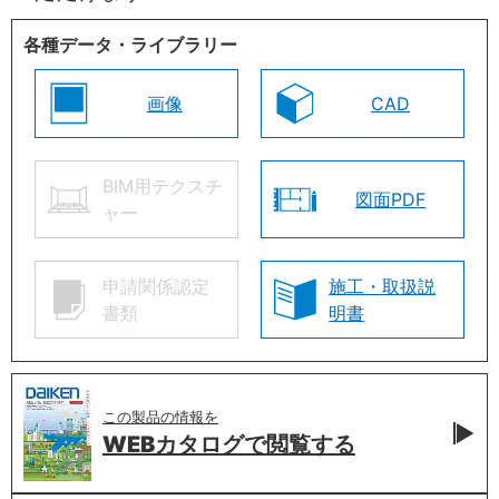
各種データ・ライブラリー
画像
CAD
BIM用テクスチ
図面PDF
ャー
申請関係認定
施工・取扱説
書類
明書
この製品の情報を
WEBカタログで
閲覧する