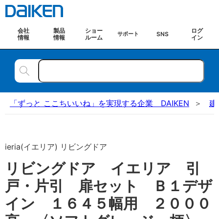
会社
製品
ショー
ログ
SNS
サポート
情報
情報
ルーム
イン
「ずっと ここちいいね」を実現する企業 DAIKEN
建
ieria(イエリア) リビングドア
リビングドア イエリア 引
戸・片引 扉セット Ｂ１デザ
イン １６４５幅用 ２０００