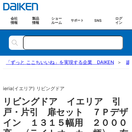
会社
製品
ショー
ログ
SNS
サポート
情報
情報
ルーム
イン
「ずっと ここちいいね」を実現する企業 DAIKEN
建
ieria(イエリア) リビングドア
リビングドア イエリア 引
戸・片引 扉セット ７Ｐデザ
イン １３１５幅用 ２０００