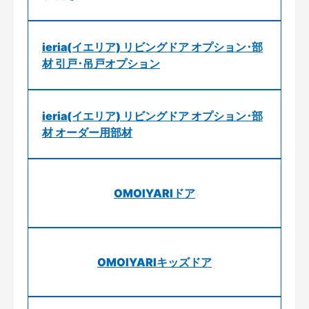
ieria(イエリア) リビングドア オプション･部
材 引戸･吊戸オプション
ieria(イエリア) リビングドア オプション･部
材 オーダー用部材
OMOIYARIドア
OMOIYARIキッズドア