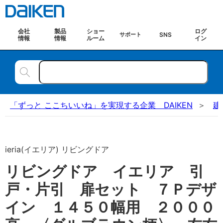
会社
製品
ショー
ログ
SNS
サポート
情報
情報
ルーム
イン
「ずっと ここちいいね」を実現する企業 DAIKEN
建
ieria(イエリア) リビングドア
リビングドア イエリア 引
戸・片引 扉セット ７Ｐデザ
イン １４５０幅用 ２０００