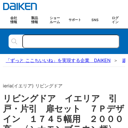
会社
製品
ショー
ログ
SNS
サポート
情報
情報
ルーム
イン
「ずっと ここちいいね」を実現する企業 DAIKEN
建
ieria(イエリア) リビングドア
リビングドア イエリア 引
戸・片引 扉セット ７Ｐデザ
イン １７４５幅用 ２０００