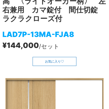
高 〈ライトオーカー柄〉 左
右兼用 カマ錠付 間仕切錠
ラクラクローズ付
LAD7P-13MA-FJA8
¥144,000
/セット
お気に入り