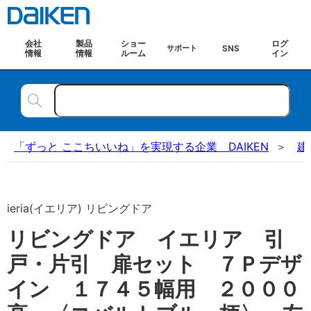
会社
製品
ショー
ログ
SNS
サポート
情報
情報
ルーム
イン
「ずっと ここちいいね」を実現する企業 DAIKEN
建
ieria(イエリア) リビングドア
リビングドア イエリア 引
戸・片引 扉セット ７Ｐデザ
イン １７４５幅用 ２０００