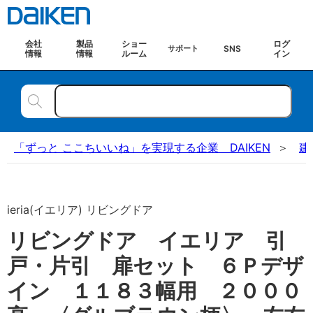
会社
製品
ショー
ログ
SNS
サポート
情報
情報
ルーム
イン
「ずっと ここちいいね」を実現する企業 DAIKEN
建
ieria(イエリア) リビングドア
リビングドア イエリア 引
戸・片引 扉セット ６Ｐデザ
イン １１８３幅用 ２０００