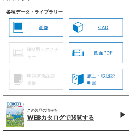
各種データ・ライブラリー
画像
CAD
BIM用テクスチ
図面PDF
ャー
申請関係認定
施工・取扱説
書類
明書
この製品の情報を
WEBカタログで
閲覧する