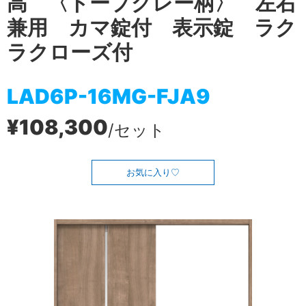
高 〈トープグレー柄〉 左右
兼用 カマ錠付 表示錠 ラク
ラクローズ付
LAD6P-16MG-FJA9
¥108,300
/セット
お気に入り