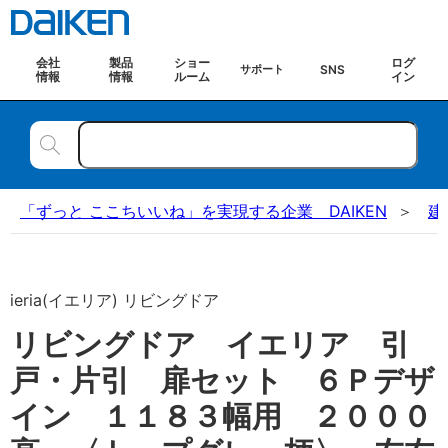
会社
製品
ショー
ログ
SNS
サポート
情報
情報
ルーム
イン
「ずっと ここちいいね」を実現する企業 DAIKEN
建
ieria(イエリア) リビングドア
リビングドア イエリア 引
戸・片引 扉セット ６Ｐデザ
イン １１８３幅用 ２０００