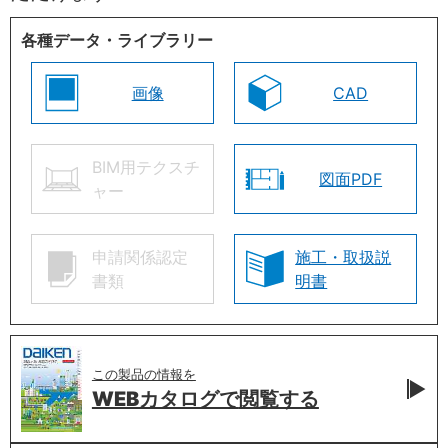
各種データ・ライブラリー
画像
CAD
BIM用テクスチ
図面PDF
ャー
申請関係認定
施工・取扱説
書類
明書
この製品の情報を
WEBカタログで
閲覧する