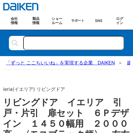
会社
製品
ショー
ログ
SNS
サポート
情報
情報
ルーム
イン
「ずっと ここちいいね」を実現する企業 DAIKEN
建
ieria(イエリア) リビングドア
リビングドア イエリア 引
戸・片引 扉セット ６Ｐデザ
イン １４５０幅用 ２０００