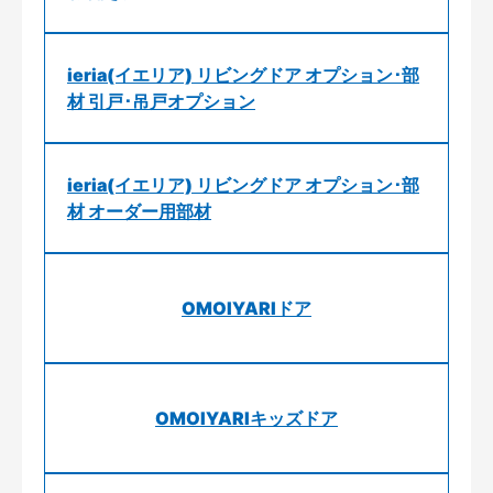
ieria(イエリア) リビングドア オプション･部
材 引戸･吊戸オプション
ieria(イエリア) リビングドア オプション･部
材 オーダー用部材
OMOIYARIドア
OMOIYARIキッズドア