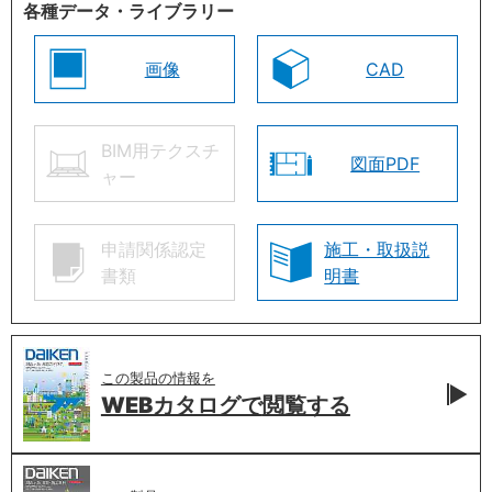
各種データ・ライブラリー
画像
CAD
BIM用テクスチ
図面PDF
ャー
申請関係認定
施工・取扱説
書類
明書
この製品の情報を
WEBカタログで
閲覧する