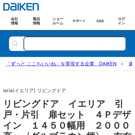
会社
製品
ショー
ログ
SNS
サポート
情報
情報
ルーム
イン
「ずっと ここちいいね」を実現する企業 DAIKEN
建
ieria(イエリア) リビングドア
リビングドア イエリア 引
戸・片引 扉セット ４Ｐデザ
イン １４５０幅用 ２０００