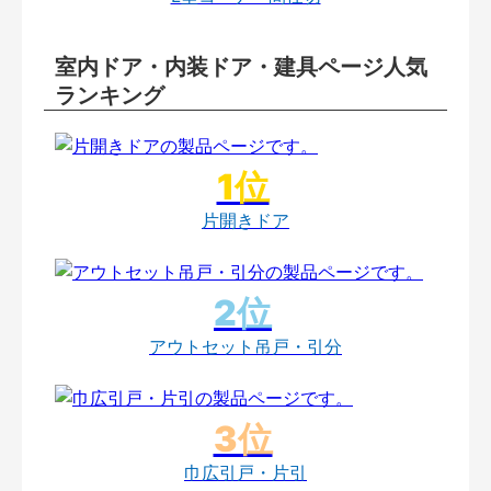
室内ドア・内装ドア・建具ページ人気
ランキング
片開きドア
アウトセット吊戸・引分
巾広引戸・片引