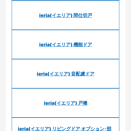
ieria(イエリア) 間仕切戸
ieria(イエリア) 機能ドア
ieria(イエリア) 音配慮ドア
ieria(イエリア) 戸襖
ieria(イエリア) リビングドア オプション･部