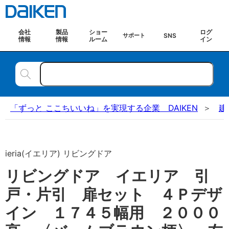
会社
製品
ショー
ログ
SNS
サポート
情報
情報
ルーム
イン
「ずっと ここちいいね」を実現する企業 DAIKEN
建
ieria(イエリア) リビングドア
リビングドア イエリア 引
戸・片引 扉セット ４Ｐデザ
イン １７４５幅用 ２０００