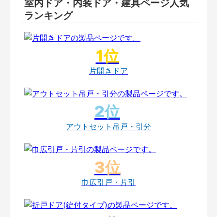
室内ドア・内装ドア・建具ページ人気
ランキング
片開きドア
アウトセット吊戸・引分
巾広引戸・片引