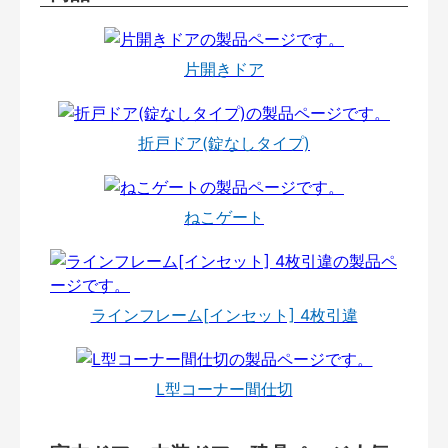
片開きドア
折戸ドア(錠なしタイプ)
ねこゲート
ラインフレーム[インセット] 4枚引違
L型コーナー間仕切