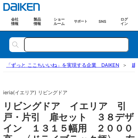
会社
製品
ショー
ログ
SNS
サポート
情報
情報
ルーム
イン
「ずっと ここちいいね」を実現する企業 DAIKEN
建
ieria(イエリア) リビングドア
リビングドア イエリア 引
戸・片引 扉セット ３８デザ
イン １３１５幅用 ２０００