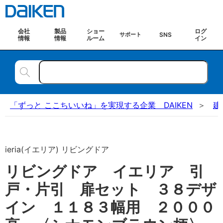
会社
製品
ショー
ログ
SNS
サポート
情報
情報
ルーム
イン
「ずっと ここちいいね」を実現する企業 DAIKEN
建
ieria(イエリア) リビングドア
リビングドア イエリア 引
戸・片引 扉セット ３８デザ
イン １１８３幅用 ２０００