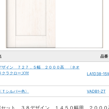
名
品番
デザイン ７２７．５幅 ２０００高 〈ネオ
ラクラクローズ付
LA1D38-1
〈Ｔシルバー色〉
VADB1-ZT
扉セット ３８デザイン １４５０幅用 ２０００