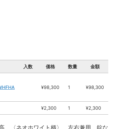
入数
価格
数量
金額
5WHFHA
¥98,300
1
¥98,300
¥2,300
1
¥2,300
高 〈ネオホワイト柄〉 左右兼用 錠な