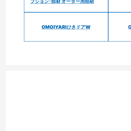
プション･部材 オーダー用部材
OMOIYARIひきドアW