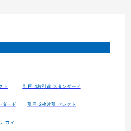
クト
引戸･4枚引違 スタンダード
ンダード
引戸･2枚片引 セレクト
し･カマ