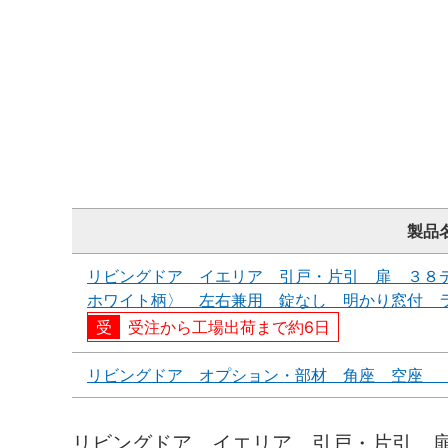
製品
リビングドア イエリア 引戸・片引 扉 ３８
ホワイト柄〉 左右兼用 錠なし 明かり窓付 
受注から工場出荷まで約6日
リビングドア オプション・部材 角座 空座 
リビングドア イエリア 引戸・片引 