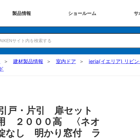
製品
情報
ショー
ルーム
サ
N
建材製品情報
室内ドア
ieria(イエリア) リビ
ド
 引戸・片引 扉セット
用 ２０００高 〈ネオ
錠なし 明かり窓付 ラ