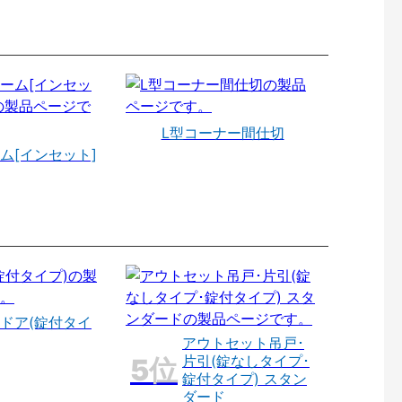
L型コーナー間仕切
ム[インセット]
ドア(錠付タイ
アウトセット吊戸･
片引(錠なしタイプ･
錠付タイプ) スタン
ダード