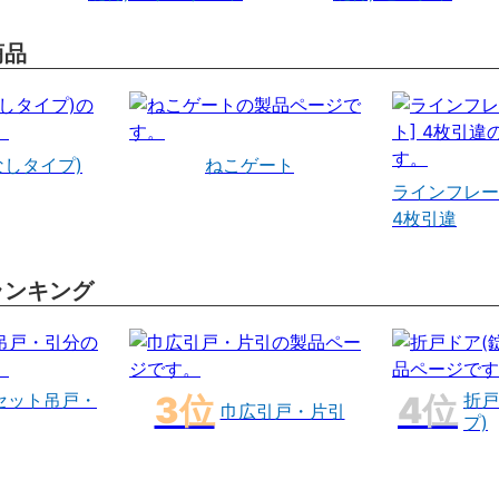
商品
なしタイプ)
ねこゲート
ラインフレー
4枚引違
ランキング
セット吊戸・
折戸
巾広引戸・片引
プ)