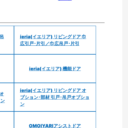
 吊
ieria(イエリア) リビングドア 巾
広引戸･片引／巾広吊戸･片引
ieria(イエリア) 機能ドア
ieria(イエリア) リビングドア オ
 オ
プション･部材 引戸･吊戸オプショ
ョン
ン
OMOIYARIアシストドア