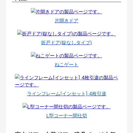
片開きドア
折戸ドア(錠なしタイプ)
ねこゲート
ラインフレーム[インセット] 4枚引違
L型コーナー間仕切