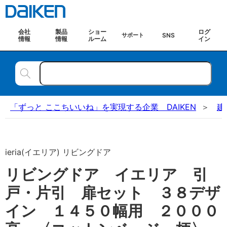
会社
製品
ショー
ログ
SNS
サポート
情報
情報
ルーム
イン
「ずっと ここちいいね」を実現する企業 DAIKEN
建
ieria(イエリア) リビングドア
リビングドア イエリア 引
戸・片引 扉セット ３８デザ
イン １４５０幅用 ２０００