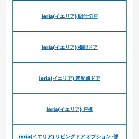
ieria(イエリア) 間仕切戸
ieria(イエリア) 機能ドア
ieria(イエリア) 音配慮ドア
ieria(イエリア) 戸襖
ieria(イエリア) リビングドア オプション･部