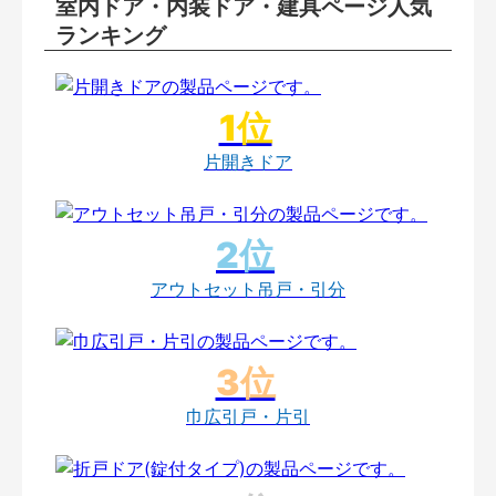
室内ドア・内装ドア・建具ページ人気
ランキング
片開きドア
アウトセット吊戸・引分
巾広引戸・片引