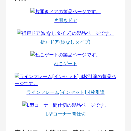
片開きドア
折戸ドア(錠なしタイプ)
ねこゲート
ラインフレーム[インセット] 4枚引違
L型コーナー間仕切