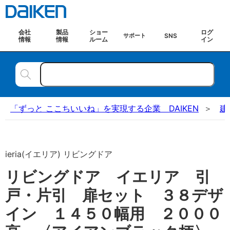
会社
製品
ショー
ログ
SNS
サポート
情報
情報
ルーム
イン
「ずっと ここちいいね」を実現する企業 DAIKEN
建
ieria(イエリア) リビングドア
リビングドア イエリア 引
戸・片引 扉セット ３８デザ
イン １４５０幅用 ２０００