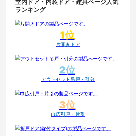
室内ドア・内装ドア・建具ページ人気
ランキング
片開きドア
アウトセット吊戸・引分
巾広引戸・片引