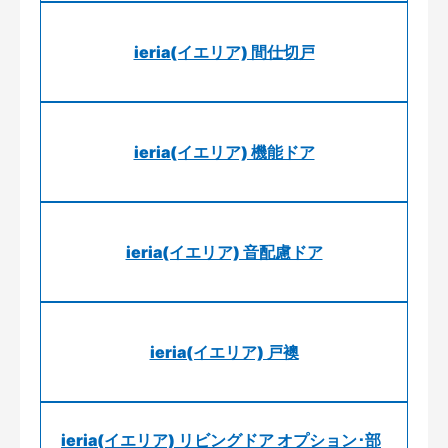
ieria(イエリア) 間仕切戸
ieria(イエリア) 機能ドア
ieria(イエリア) 音配慮ドア
ieria(イエリア) 戸襖
ieria(イエリア) リビングドア オプション･部