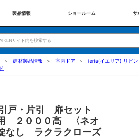
製品
情報
ショー
ルーム
サ
N
建材製品情報
室内ドア
ieria(イエリア) リビ
ド
 引戸・片引 扉セット
用 ２０００高 〈ネオ
錠なし ラクラクローズ