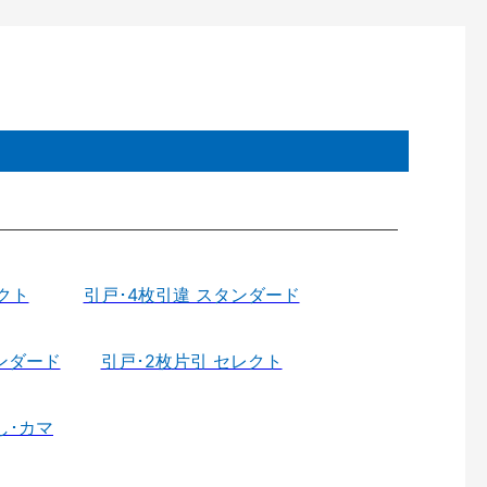
クト
引戸･4枚引違 スタンダード
ンダード
引戸･2枚片引 セレクト
し･カマ