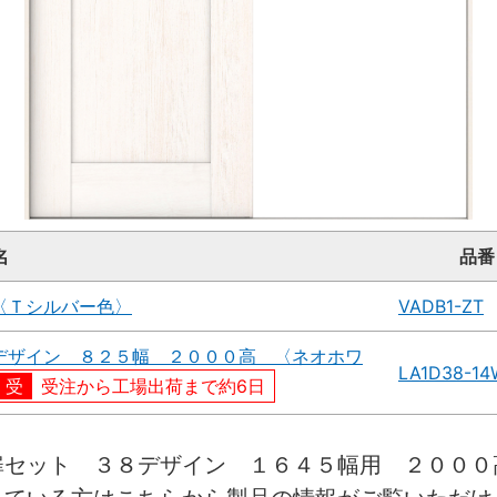
名
品番
〈Ｔシルバー色〉
VADB1-ZT
デザイン ８２５幅 ２０００高 〈ネオホワ
LA1D38-1
受注から工場出荷まで約6日
扉セット ３８デザイン １６４５幅用 ２０００