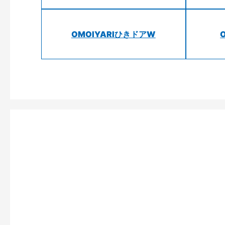
OMOIYARIひきドアW