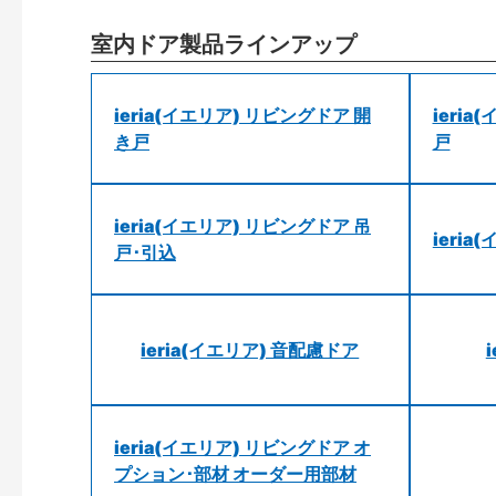
室内ドア製品ラインアップ
ieria(イエリア) リビングドア 開
ieri
き戸
戸
ieria(イエリア) リビングドア 吊
ieri
戸･引込
ieria(イエリア) 音配慮ドア
ieria(イエリア) リビングドア オ
プション･部材 オーダー用部材