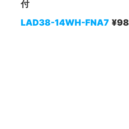
付
LAD38-14WH-FNA7
¥98