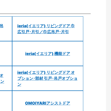
 吊
ieria(イエリア) リビングドア 巾
広引戸･片引／巾広吊戸･片引
ieria(イエリア) 機能ドア
ieria(イエリア) リビングドア オ
 オ
プション･部材 引戸･吊戸オプショ
ョン
ン
OMOIYARIアシストドア