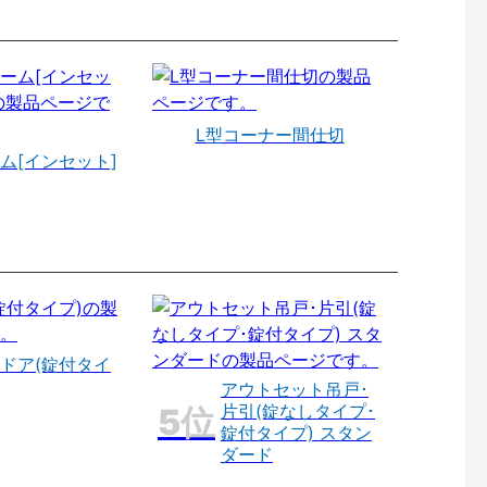
L型コーナー間仕切
ム[インセット]
ドア(錠付タイ
アウトセット吊戸･
片引(錠なしタイプ･
錠付タイプ) スタン
ダード