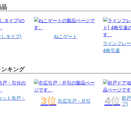
商品
なしタイプ)
ねこゲート
ラインフレー
4枚引違
ランキング
セット吊戸・
折戸
巾広引戸・片引
プ)